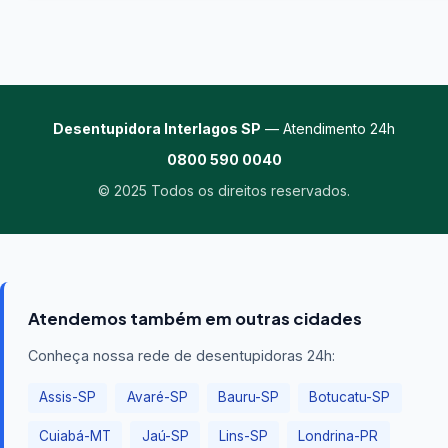
Desentupidora Interlagos SP
— Atendimento 24h
0800 590 0040
© 2025 Todos os direitos reservados.
Atendemos também em outras cidades
Conheça nossa rede de desentupidoras 24h:
Assis-SP
Avaré-SP
Bauru-SP
Botucatu-SP
Cuiabá-MT
Jaú-SP
Lins-SP
Londrina-PR